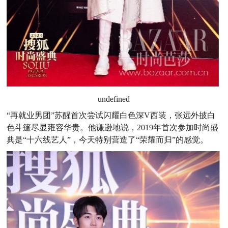
undefined
“再就业男团”苏醒首次尝试闪耀白色深V西装，张远外披白
色斗篷尽显雍容华贵。他谦逊地说，2019年首次参加时尚盛
典是“十六线艺人”，今天特别营造了“荣耀而归”的感觉。