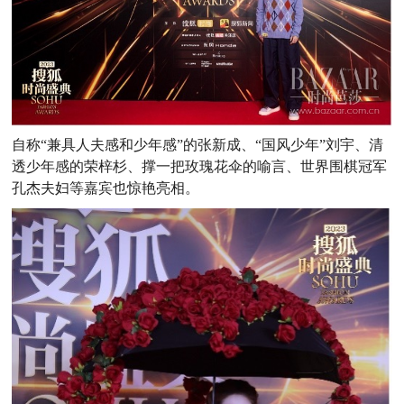
自称“兼具人夫感和少年感”的张新成、“国风少年”刘宇、清
透少年感的荣梓杉、撑一把玫瑰花伞的喻言、世界围棋冠军
孔杰夫妇等嘉宾也惊艳亮相。