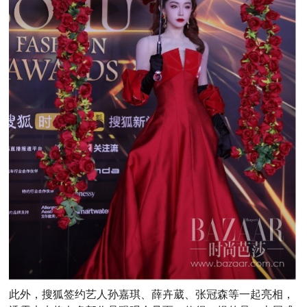
此外，搜狐签约艺人孙嘉琪、薛卉葳、张冠森等一起亮相，