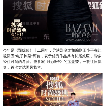
今年是《甄嬛传》十二周年，导演郑晓龙和编剧王小平在红
毯回应“电子榨菜”评价，表示优秀作品具有长尾效应，能够
经住时间的考验。曾参演《甄嬛传》的蓝盈莹，一改往日飒
爽，首次尝试国风妆容。