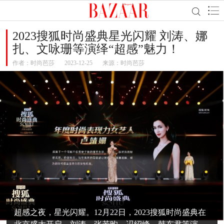
2023搜狐时尚盛典星光闪耀 刘涛、娜
扎、文咏珊等演绎“超感”魅力！
作者：
时尚芭莎
2023-12-25
来源：时尚芭莎
超感之夜，星光闪耀。12月22日，2023搜狐时尚盛典在