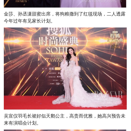
金莎、孙丞潇甜蜜出席，将狗粮撒到了红毯现场，二人透露
今年过年有见家长计划。
吴宣仪羽毛长裙好似天鹅公主，高贵而优雅，她高兴预告未
来有演唱会计划。