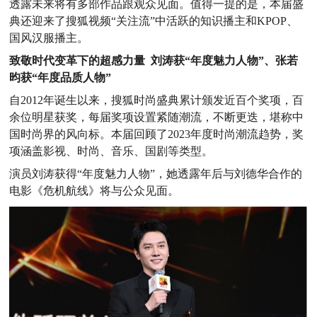
透露未来将有多部作品跟观众见面。值得一提的是，本届盛
典还迎来了搜狐视频“关注流”中活跃的知识播主和KPOP、
国风汉服播主。
致敬时代变革下的超感力量 刘涛获“年度魅力人物”、张若
昀获“年度品质人物”
自2012年诞生以来，搜狐时尚盛典累计颁发近百个奖项，百
余位明星获奖，每届奖项设置紧随潮流，不断更迭，堪称中
国时尚界的风向标。本届回顾了2023年度时尚潮流趋势，奖
项涵盖影视、时尚、音乐、国剧等类型。
演员刘涛获得“年度魅力人物”，她透露年后与刘德华合作的
电影《危机航线》将与公众见面。