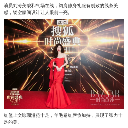
演员刘涛美貌和气场在线，阔肩修身礼服有别致的线条美
感，镂空腰间设计让人眼前一亮。
红毯上文咏珊港范十足，羊毛卷红唇妆加持，展现了张力十
足的美。