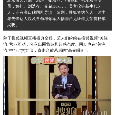
北京盛大开启，刘涛、张若昀、冯绍峰、韩东君等演
员，娜扎、刘浩存、光希Kōki，、吴宣仪等新生代艺
人，还有高口碑国剧导演、编剧，搜狐签约艺人、时尚
界先锋达人以及各领域领军人物同台见证年度荣誉榜单
揭晓。
除了搜狐视频直播盛典全程，艺人们纷纷在搜狐视频“关注
流”营业互动，分享出圈妆造和超感态度。网友也在“关注
流”中“云”赏红毯，直击台前幕后的“高光瞬间”。