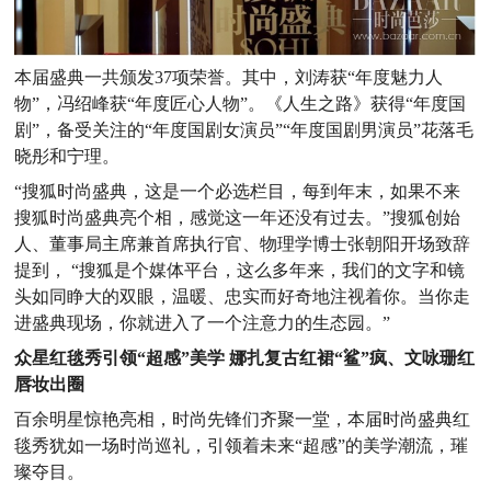
本届盛典一共颁发37项荣誉。其中，刘涛获“年度魅力人
物”，冯绍峰获“年度匠心人物”。《人生之路》获得“年度国
剧”，备受关注的“年度国剧女演员”“年度国剧男演员”花落毛
晓彤和宁理。
“搜狐时尚盛典，这是一个必选栏目，每到年末，如果不来
搜狐时尚盛典亮个相，感觉这一年还没有过去。”搜狐创始
人、董事局主席兼首席执行官、物理学博士张朝阳开场致辞
提到， “搜狐是个媒体平台，这么多年来，我们的文字和镜
头如同睁大的双眼，温暖、忠实而好奇地注视着你。当你走
进盛典现场，你就进入了一个注意力的生态园。”
众星红毯秀引领“超感”美学 娜扎复古红裙“鲨”疯、文咏珊红
唇妆出圈
百余明星惊艳亮相，时尚先锋们齐聚一堂，本届时尚盛典红
毯秀犹如一场时尚巡礼，引领着未来“超感”的美学潮流，璀
璨夺目。