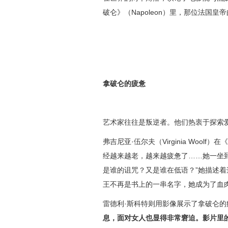
破仑》（Napoleon）里，那位法国皇
拿破仑的疲惫
艺术家往往是叛逆者。他们热衷于探索
弗吉尼亚·伍尔夫（Virginia Wool
经越来越老，越来越疲惫了……她一坐
是谁的诅咒？又是谁在低语？”她描述
王不再是书上的一串名字，她成为了血
雷德利·斯科特则用影像展示了拿破仑的
息，面对女人也显得非常窘迫。影片里