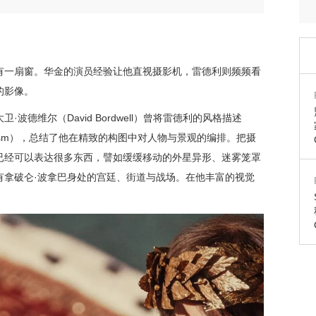
有一扇窗。华金的演员经验让他直视摄影机，雷德利则频频看
的影像。
波德维尔（David Bordwell）曾将雷德利的风格描述
torialism），总结了他在精致的构图中对人物与景观的编排。把摄
已经可以表达很多东西，譬如缓缓移动的外星异形、迷雾笼罩
有拿破仑·波拿巴身处的宫廷、街道与战场。在他丰富的视觉