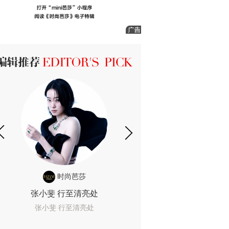
ICK 编辑推荐
时尚芭莎
时尚
张小斐 行至清亮处
一间恐怖的黄色房
着迷
张小斐 行至清亮处
一间恐怖的黄色房间