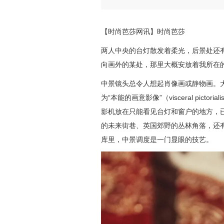
【时尚芭莎网讯】时尚芭莎
两人中央的台灯散发着柔光，后景处还
向画外的某处，那里大概安放着我所在
中景镜头总令人想起肖像画或静物画。大卫·
为“本能的画意影像”（visceral pic
影机放在只能看见台灯和窗户的地方，
的未来街巷、英国郊野的丛林角落，还
库里，中景调度是一门显眼的技艺。