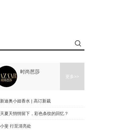
时尚芭莎
更多>>
新迪奥小姐香水 | 高订新裁
天夏天悄悄留下，彩色条纹的回忆？
小斐 行至清亮处