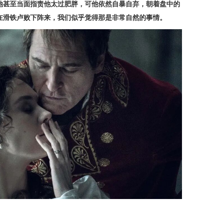
她甚至当面指责他太过肥胖，可他依然自暴自弃，朝着盘中的
在滑铁卢败下阵来，我们似乎觉得那是非常自然的事情。