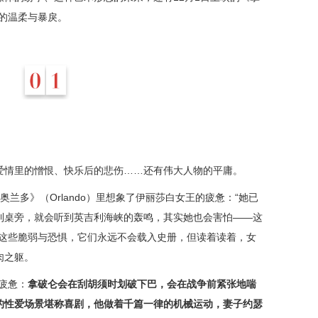
帝的温柔与暴戾。
爱情里的憎恨、快乐后的悲伤……还有伟大人物的平庸。
f）在《奥兰多》（Orlando）里想象了伊丽莎白女王的疲惫：“她已
到桌旁，就会听到英吉利海峡的轰鸣，其实她也会害怕——这
着这些脆弱与恐惧，它们永远不会载入史册，但读着读着，女
肉之躯。
疲惫：
拿破仑会在刮胡须时划破下巴，会在战争前紧张地喘
的性爱场景堪称喜剧，他做着千篇一律的机械运动，妻子约瑟