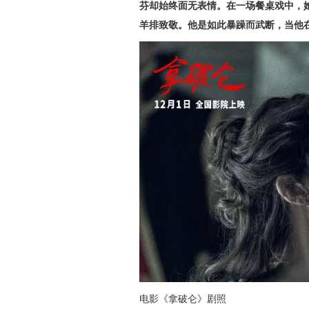
芬却始终面无表情。在一场餐桌戏中，
羊排致敬。他是如此暴躁而武断，当他
电影《拿破仑》剧照