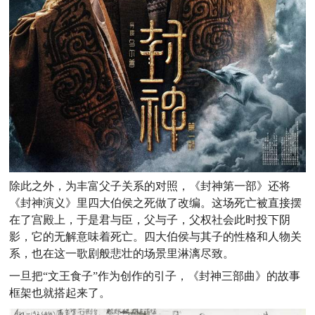
除此之外，为丰富父子关系的对照，《封神第一部》还将
《封神演义》里四大伯侯之死做了改编。
这场死亡被直接摆
在了宫殿上，于是君与臣，父与子，父权社会此时投下阴
影，它的无解意味着死亡。四大伯侯与其子的性格和人物关
系，也在这一歌剧般悲壮的场景里淋漓尽致。
一旦把“文王食子”作为创作的引子，《封神三部曲》的故事
框架也就搭起来了。