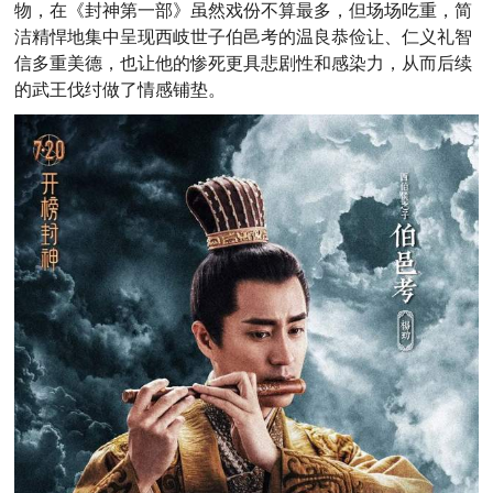
物，在《封神第一部》虽然戏份不算最多，但场场吃重，简
洁精悍地集中呈现西岐世子伯邑考的温良恭俭让、仁义礼智
信多重美德，也让他的惨死更具悲剧性和感染力，从而后续
的武王伐纣做了情感铺垫。