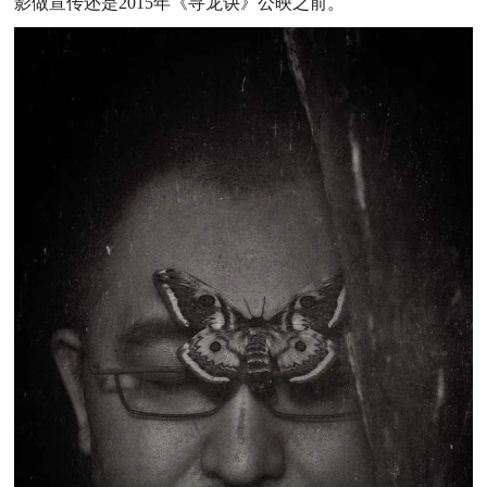
影做宣传还是2015年《寻龙诀》公映之前。