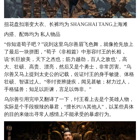
扭花盘扣渐变大衣、长裤均为 SHANGHAI TANG上海滩
内搭、配饰均为 私人物品
“你知道荀子吧？”说到这里乌尔善眉飞色舞，就像抢先放上
了最后一块拼图，“荀子《非相篇》中形容纣王的长相，
说‘长巨姣美，天下之杰也；筋力越劲，百人之敌也’，高
大、壮硕、高贵、漂亮，然后又是个勇士，非常厉害。”乌
尔善又马上提到太史公的记载，佐证纣王的身手敏捷、体格
壮硕、智谋过人。“帝纣资辨捷疾，闻见甚敏；材力过人，
手格猛兽；知足以距谏，言足以饰非。”
乌尔善引用完毕又翻译了一下，纣王看上去是个英雄人物，
实际是个手段狠辣的暴君，“擅长PUA其他人”，以某些具体
的目的来做出寻常人感情上不能承受的暴虐行为。