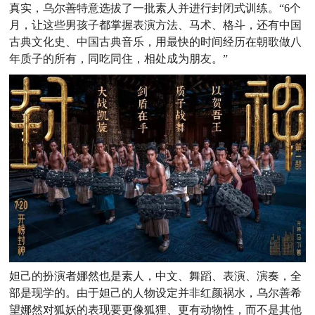
真实，乌尔善特意选拔了一批素人并进行封闭式训练。“6个
月，让这些男孩子都掌握表演方法、马术、格斗，还有中国
古典文化史、中国古典音乐，用最快的时间经历在朝歌做八
年质子的所有，同吃同住，相处成为朋友。”
妲己的扮演者娜然也是素人，中文、舞蹈、表演、演奏，全
部是现学的。由于妲己的人物设定并非红颜祸水，乌尔善希
望娜然对狐妖的表现要更像狐狸、更有动物性，而不是其他