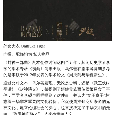
外套大衣 Onitsuka Tiger
内搭、配饰均为 私人物品
《封神三部曲》剧本创作时间达四至五年，其间历史学者李
硕的学术专著《翦商》尚未出版，乌尔善在剧本筹备期参考
的是李硕于2012年发表的学术论文《周灭商与华夏新生》。
通过比对文本，乌尔善发现，无论是史料，还是《武王伐纣
平话》《封神演义》，都提到了姬姓贵族西伯侯姬昌食子事
件，而学者李硕也同样提到了这件事，并认为“文王食子”标
志着一场非常重要的文化转折，它促使周推翻商所崇尚的鬼
神文化，建立伦理社会的决心，也直接决定了中华文明的走
向，“敬鬼神而远之”，从原始走向人文。