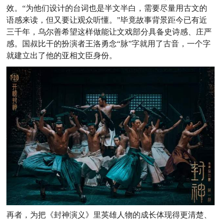
效。“为他们设计的台词也是半文半白，需要尽量用古文的
语感来读，但又要让观众听懂。
”毕竟故事背景距今已有近
三千年，乌尔善希望这样做能让文戏部分具备史诗感、庄严
感。国叔比干的扮演者王洛勇念“脉”字就用了古音，一个字
就建立出了他的亚相文臣身份。
再者，为把《封神演义》里英雄人物的成长体现得更清楚、