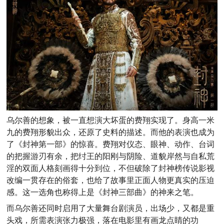
乌尔善的想象，被一直想演大坏蛋的费翔实现了。身高一米
九的费翔形貌出众，还原了史料的描述。
而他的表演也成为
了《封神第一部》的惊喜。费翔对仪态、眼神、动作、台词
的把握游刃有余，把纣王的阳刚与阴险、道貌岸然与自私荒
淫的双面人格刻画得十分到位，不但破除了封神榜传说影视
改编一贯存在的俗套，也给了故事里正面人物更真实的压迫
感。这一选角也称得上是《封神三部曲》的神来之笔。
而乌尔善还同时启用了大量舞台剧演员，出场少，又都是重
头戏，所需表演张力极强，落在电影里有画龙点睛的功