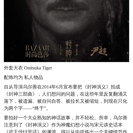
外套大衣 Onitsuka Tiger
配饰均为 私人物品
自从导演乌尔善在2014年6月宣布要把《封神演义》拍成
《封神三部曲》，人们想问的问题，在这些年里反复翻涌又
落下，被遗漏、被自问自答、被拉长又被缩短，到现在只化
为两个字——“终于”。
要拍好一个大众熟知的神话故事，并不轻松。所幸，乌尔善
注意到了《封神演义》作为神魔幻想小说与宋元讲史话本
《武王伐纣平话》的渊源，得以从中提炼出一个关键情节作