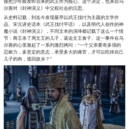
接把少年姬发即后来的武王作为核心。
这个决定，也来自乌
尔善对《封神演义》中父权社会的沉思。
从史料记载，到迄今发现最早以武王伐纣为主题的文学作
品、宋元讲史话本《武王伐纣平话》，以及明代人创作的神
魔小说《封神演义》，不同文本的演绎都记载了这么一个情
节：商王杀了周文王的儿子，逼迫文王食子。这一事件在乌
尔善的心里激起了一系列激烈拷问：
“一个父亲要有多强的
忍耐力，多坚定的意志，承受多大的痛苦，才可以吃掉自己
儿子的肉，逃回故乡？”