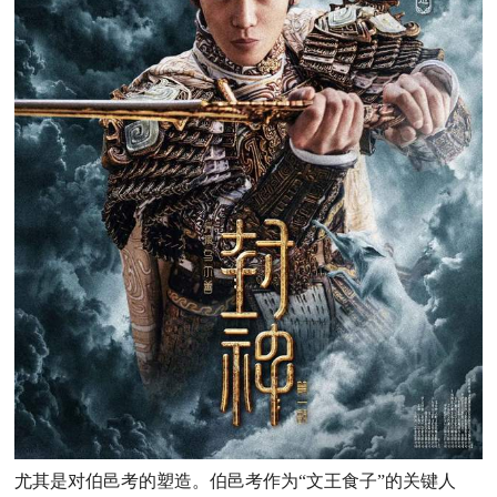
尤其是对伯邑考的塑造。伯邑考作为“文王食子”的关键人