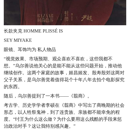
长款夹克 HOMME PLISSÉ IS
SEY MIYAKE
眼镜、耳饰均为 私人物品
“视觉效果、市场预期、观众喜欢不喜欢，这些我都不
想。”乌尔善说他关心的是能不能从这些问题开始，推动他
继续创作。
这两个家庭的故事，姬昌姬发、殷寿殷郊这两对
父子关系，是乌尔善觉着值得花个十年八年去拍个电影探究
的东西。
随后，乌尔善提到了一本书——《翦商》。
考古学、历史学学者李硕在《翦商》中写出了商晚期的社会
形态，以人牲祭鬼神，到了连贵族、亲族都不能幸免的程
度。“纣王为什么这么做？为什么要用这么残酷的手段来惩
治政治对手？这让我特别感兴趣。”