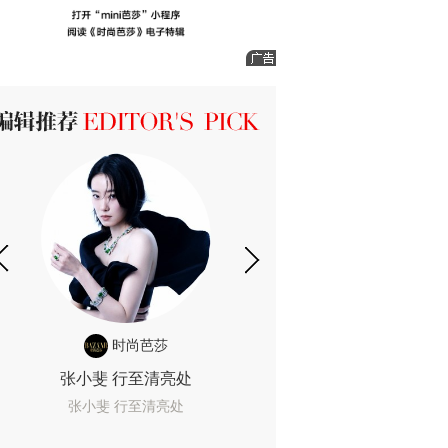
ICK 编辑推荐
时尚芭莎
时尚
张小斐 行至清亮处
一间恐怖的黄色房
着迷
张小斐 行至清亮处
一间恐怖的黄色房间