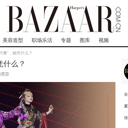
美容造型
职场乐活
专题
图库
视频
代餐”，她凭什么？
凭什么？
尚芭莎
全
夏
张