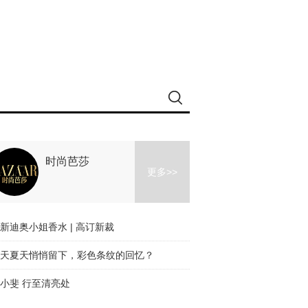
时尚芭莎
更多>>
新迪奥小姐香水 | 高订新裁
天夏天悄悄留下，彩色条纹的回忆？
小斐 行至清亮处