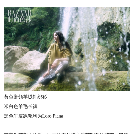
黄色翻领羊绒针织衫
米白色羊毛长裤
黑色牛皮踝靴
均为
Loro Piana