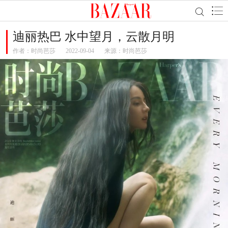
迪丽热巴 水中望月，云散月明
作者：
时尚芭莎
2022-09-04
来源：时尚芭莎