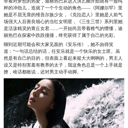
带着对梦想的热爱，迪丽热巴从进入演艺圈开始就有一股纯
粹的冲劲儿，造就了一个个生动的角色——《阿娜尔罕》里
她是不屈无畏的维吾尔族少女，《克拉恋人》里她是人前气
场强大人后善良细心的当红女明星，《三生三世》系列里她
是活泼精灵的青丘女君……一开始尚且带着稚气的懵懂，迪
丽热巴在探索中跌跌撞撞，终究获得了属于自己的光彩。
聊到近期可能会和大家见面的《安乐传》，她不由得笑
道：“一句话总结的话，任安乐就是一个快乐的女土匪。虽
然是有自己的目的，但表面上看起来挺大大咧咧的，男主人
设又是特别害羞有教养的太子，我这角色总是一个上手就是
撩，啥话都敢说，还对男主动手动脚。”