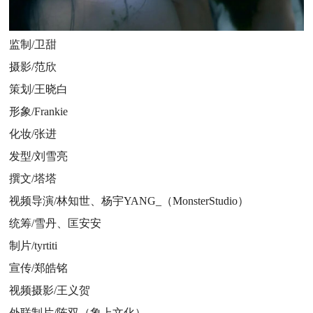
监制/卫甜
摄影/范欣
策划/王晓白
形象/Frankie
化妆/张进
发型/刘雪亮
撰文/塔塔
视频导演/林知世、杨宇YANG_（MonsterStudio）
统筹/雪丹、匡安安
制片/tyrtiti
宣传/郑皓铭
视频摄影/王义贺
外联制片/陈双（象上文化）