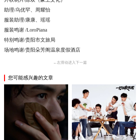
助理/乌优罕、周耀怡
服装助理/康康、瑶瑶
服装鸣谢 /LoroPiana
特别鸣谢/贵阳市文旅局
场地鸣谢/贵阳朵芳阁温泉度假酒店
←
左滑动进入下一篇
您可能感兴趣的文章