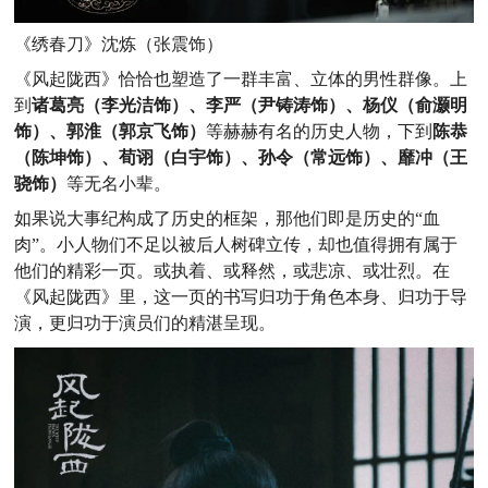
《绣春刀》沈炼（张震饰）
《风起陇西》恰恰也塑造了一群丰富、立体的男性群像。上
到
诸葛亮（李光洁饰）、李严（尹铸涛饰）、杨仪（俞灏明
饰）、郭淮（郭京飞饰）
等赫赫有名的历史人物，下到
陈恭
（陈坤饰）、荀诩（白宇饰）、孙令（常远饰）、靡冲（王
骁饰）
等无名小辈。
如果说大事纪构成了历史的框架，那他们即是历史的“血
肉”。小人物们不足以被后人树碑立传，却也值得拥有属于
他们的精彩一页。或执着、或释然，或悲凉、或壮烈。在
《风起陇西》里，这一页的书写归功于角色本身、归功于导
演，更归功于演员们的精湛呈现。