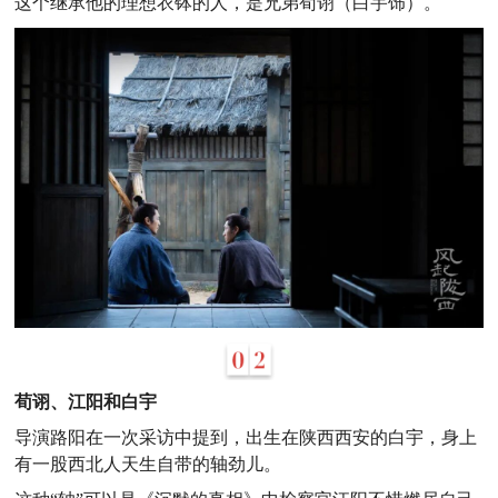
这个继承他的理想衣钵的人，是兄弟荀诩（白宇饰）。
荀诩、江阳和白宇
导演路阳在一次采访中提到，出生在陕西西安的白宇，身上
有一股西北人天生自带的轴劲儿。