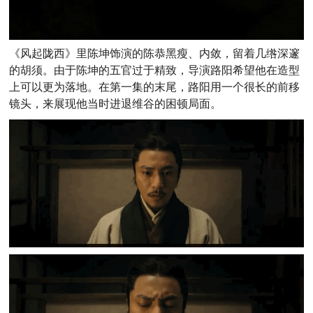
《风起陇西》里陈坤饰演的陈恭黑瘦、内敛，留着几绺深邃
的胡须。
由于
陈坤的五官过于精致，导演路阳希望他在造型
上可以更为落地。
在第一集的末尾，路阳用一个很长的前移
镜头，来展现他当时进退维谷的困顿局面。