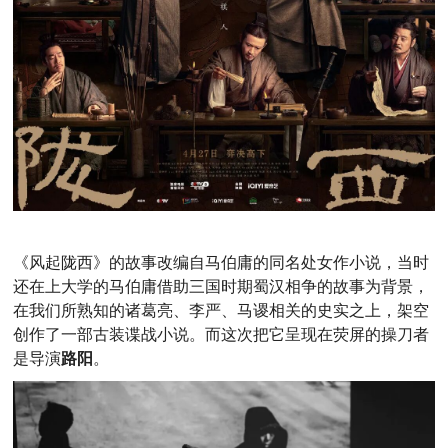
《风起陇西》的故事改编自马伯庸的同名处女作小说，当时
还在上大学的马伯庸借助三国时期蜀汉相争的故事为背景，
在我们所熟知的诸葛亮、李严、马谡相关的史实之上，架空
创作了一部古装谍战小说。而这次把它呈现在荧屏的操刀者
是导演
路阳
。