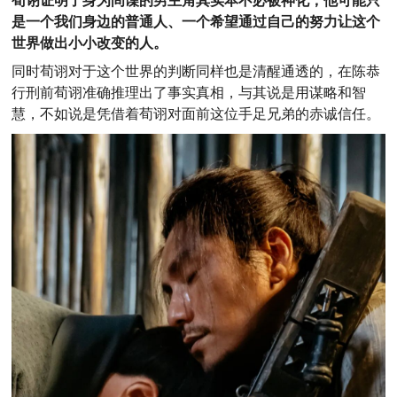
荀诩证明了身为间谍的男主角其实本不必被神化，他可能只
是一个我们身边的普通人、一个希望通过自己的努力让这个
世界做出小小改变的人。
同时荀诩对于这个世界的判断同样也是清醒通透的，在陈恭
行刑前荀诩准确推理出了事实真相，与其说是用谋略和智
慧，不如说是凭借着荀诩对面前这位手足兄弟的赤诚信任。