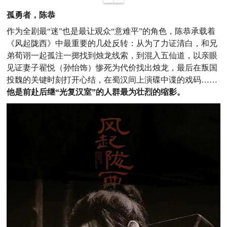
孤勇者，陈恭
作为全剧最“迷”也是最让观众“意难平”的角色，陈恭承载着
《风起陇西》中最重要的几处反转：从为了力证清白，和兄
弟荀诩一起孤注一掷找到烛龙线索，到混入五仙道，以亲眼
见证妻子翟悦（孙怡饰）惨死为代价找出烛龙，最后在叛国
投魏的关键时刻打开心结，在蜀汉间上演碟中谍的戏码……
他是前赴后继“光复汉室”的人群最为壮烈的缩影。