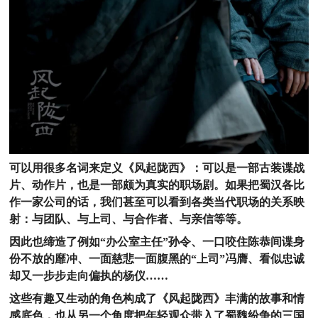
可以用很多名词来定义《风起陇西》：可以是一部古装谍战
片、动作片，也是一部颇为真实的职场剧。如果把蜀汉各比
作一家公司的话，我们甚至可以看到各类当代职场的关系映
射：与团队、与上司、与合作者、与亲信等等。
因此也缔造了例如“办公室主任”孙令、一口咬住陈恭间谍身
份不放的靡冲、一面慈悲一面腹黑的“上司”冯膺、看似忠诚
却又一步步走向偏执的杨仪……
这些有趣又生动的角色构成了《风起陇西》丰满的故事和情
感底色，也从另一个角度把年轻观众带入了蜀魏纷争的三国