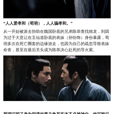
“人人爱孝和（荀诩），人人骗孝和。”
从一开始被派去协助在魏国卧底的兄弟陈恭查找烛龙，到因
为过于大意让在五仙道卧底的表妹（孙怡饰）身份暴露，荀
诩多次在死亡圈套的边缘游走，也因为自己的疏忽导致表妹
命丧，甚至在最后关头成为陈恭决心赴死的导火索。