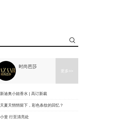
时尚芭莎
更多>>
新迪奥小姐香水 | 高订新裁
天夏天悄悄留下，彩色条纹的回忆？
小斐 行至清亮处