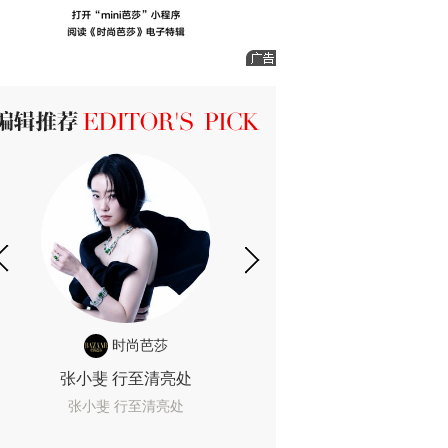
ICK 编辑推荐
时尚芭莎
时尚
张小斐 行至清亮处
一间恐怖的黄色房
着迷
张小斐 行至清亮处
一间恐怖的黄色房间