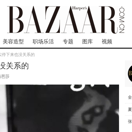
美容造型
职场乐活
专题
图库
视频
实停下来也没关系的
没关系的
尚芭莎
全
夏
张