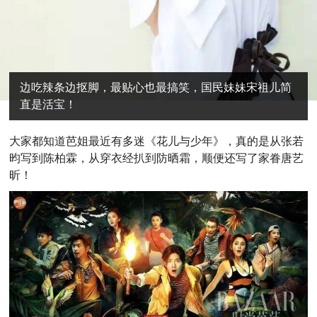
边吃辣条边抠脚，最贴心也最搞笑，国民妹妹宋祖儿简
直是活宝！
大
家都知道芭姐最近有多迷《花儿与少年》，真的是从张若
昀写到陈柏霖，从穿衣经扒到防晒霜，顺便还写了家眷唐艺
昕！