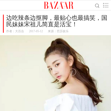
边吃辣条边抠脚，最贴心也最搞笑，国
民妹妹宋祖儿简直是活宝！
作者：
大百合
2017-05-12
来源：芭莎娱乐