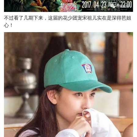
不过看了几期下来，这届的花少团宠宋祖儿实在是深得芭姐
心！